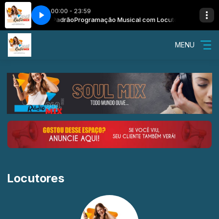
00:00 - 23:59
eat. Tinashe - Radio040mix
 com Locutor Padrão
Programação Musical com Locutor Padrão
Britney Spears - Slumber Party - feat. Tinash
MENU
Locutores