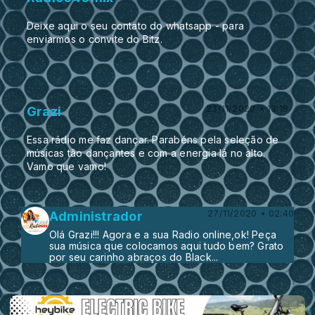
Deixe aqui o seu contato do whatsapp - para
enviarmos o convite do Bitz.
23/11/2020 • 13:19
Grazi
Essa rádio me faz dançar. Parabéns pela seleção de
músicas tão dançantes e com a energia lá no alto.
Vamo que vamo!
27/11/2020 • 02:40
Administrador
Olá Grazi!!! Agora e a sua Radio online,ok! Peça
sua música que colocamos aqui tudo bem? Grato
por seu carinho abraços do Black...